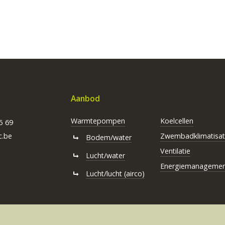
Aanbod
Warmtepompen
Koelcellen
5 69
c.be
Zwembadklimatisat
Bodem/water
Ventilatie
Lucht/water
Energiemanagemen
Lucht/lucht (airco)