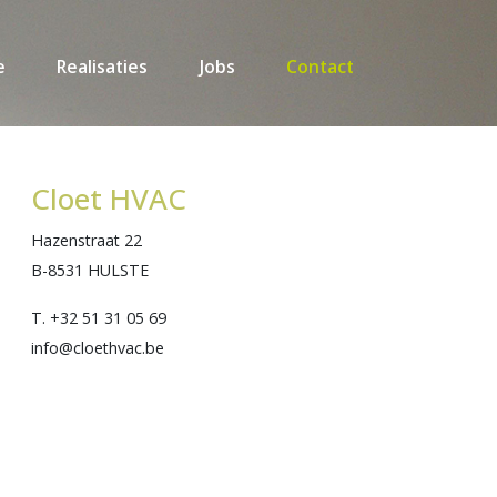
e
Realisaties
Jobs
Contact
Cloet HVAC
Hazenstraat 22
B-8531 HULSTE
T. +32 51 31 05 69
info@cloethvac.be