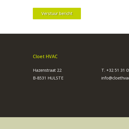
Verstuur bericht
Cloet HVAC
Hazenstraat 22
T. +32 51 31 0
B-8531 HULSTE
info@cloethva