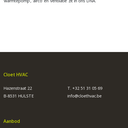
‘warmtepomp’, ‘airco’ en ‘ventilatie’ zit in ons DNA.
Cloet HVAC
Hazenstraat 22
T. +32 51 31 05 69
B-8531 HULSTE
info@cloethvac.be
Aanbod