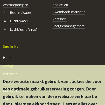
Warmtepompen
Koelcellen
Zwembadklimatisatie
Bodem/water
Ventilatie
Lucht/water
Energiemanagement
Lucht/lucht (airco)
Snellinks
Home
Bedrijf
Installatie
Deze website maakt gebruik van cookies die voor
Service
een optimale gebruikerservaring zorgen. Door
Realisaties
gebruik te maken van deze website verklaart u
Jobs
dat u hiermee akkoord gaat.. Lees er alles over