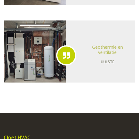
Geothermie en
ventilatie
HULSTE
Cloet HVAC